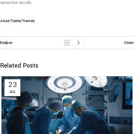
senectus iaculis.
chair
Table
Trends
Newer
Older
Related Posts
23
JUL