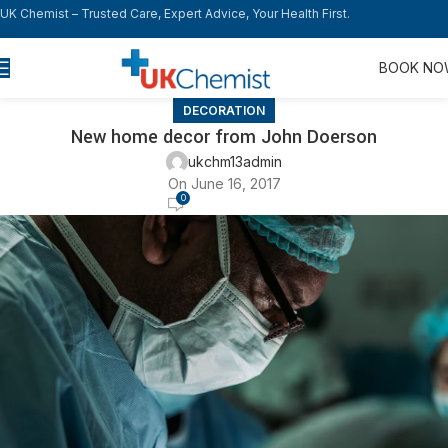
UK Chemist – Trusted Care, Expert Advice, Your Health First.
BOOK N
DECORATION
New home decor from John Doerson
ukchm13admin
On June 16, 2017
0