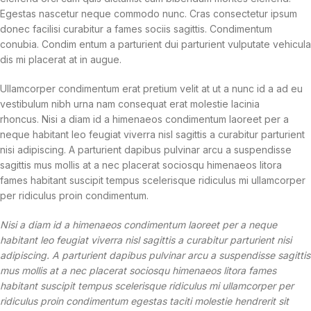
Egestas nascetur neque commodo nunc. Cras consectetur ipsum
donec facilisi curabitur a fames sociis sagittis. Condimentum
conubia. Condim entum a parturient dui parturient vulputate vehicula
dis mi placerat at in augue.
Ullamcorper condimentum erat pretium velit at ut a nunc id a ad eu
vestibulum nibh urna nam consequat erat molestie lacinia
rhoncus. Nisi a diam id a himenaeos condimentum laoreet per a
neque habitant leo feugiat viverra nisl sagittis a curabitur parturient
nisi adipiscing. A parturient dapibus pulvinar arcu a suspendisse
sagittis mus mollis at a nec placerat sociosqu himenaeos litora
fames habitant suscipit tempus scelerisque ridiculus mi ullamcorper
per ridiculus proin condimentum.
Nisi a diam id a himenaeos condimentum laoreet per a neque
habitant leo feugiat viverra nisl sagittis a curabitur parturient nisi
adipiscing. A parturient dapibus pulvinar arcu a suspendisse sagittis
mus mollis at a nec placerat sociosqu himenaeos litora fames
habitant suscipit tempus scelerisque ridiculus mi ullamcorper per
ridiculus proin condimentum egestas taciti molestie hendrerit sit