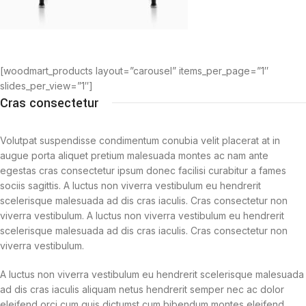
[woodmart_products layout=”carousel” items_per_page=”1″
slides_per_view=”1″]
Cras consectetur
Volutpat suspendisse condimentum conubia velit placerat at in
augue porta aliquet pretium malesuada montes ac nam ante
egestas cras consectetur ipsum donec facilisi curabitur a fames
sociis sagittis. A luctus non viverra vestibulum eu hendrerit
scelerisque malesuada ad dis cras iaculis. Cras consectetur non
viverra vestibulum. A luctus non viverra vestibulum eu hendrerit
scelerisque malesuada ad dis cras iaculis. Cras consectetur non
viverra vestibulum.
A luctus non viverra vestibulum eu hendrerit scelerisque malesuada
ad dis cras iaculis aliquam netus hendrerit semper nec ac dolor
eleifend orci cum quis dictumst cum bibendum montes eleifend.